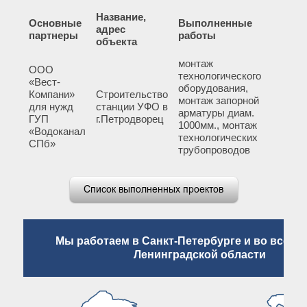
Название,
Основные
Выполненные
адрес
партнеры
работы
объекта
монтаж
ООО
технологического
«Вест-
оборудования,
Компани»
Строительство
монтаж запорной
для нужд
станции УФО в
арматуры диам.
ГУП
г.Петродворец
1000мм., монтаж
«Водоканал
технологических
СПб»
трубопроводов
Мы работаем в Санкт-Петербурге и во всех 
Ленинградской области