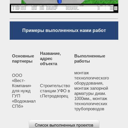
Примеры выполненных нами работ
Название,
Основные
Выполненные
адрес
партнеры
работы
объекта
монтаж
ООО
технологического
«Вест-
оборудования,
Компани»
Строительство
монтаж запорной
для нужд
станции УФО в
арматуры диам.
ГУП
г.Петродворец
1000мм., монтаж
«Водоканал
технологических
СПб»
трубопроводов